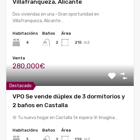
Villafranqueza, Alicante
Dos viviendas en una · Gran oportunidad en
Villafranqueza, Alicante…
Habitacións
Baños
Área
4
215
m2
2
Venta
280,000€
Destacado
VPO Se vende dúplex de 3 dormitorios y
2 baños en Castalla
🌸 Tu nuevo hogar en Castalla te espera 🌸 Imagina…
Habitacións
Baños
Área
3
139
m2
2