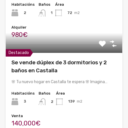
Habitacións
Baños
Área
2
72
m2
1
Alquiler
980€
Destacado
Se vende dúplex de 3 dormitorios y 2
baños en Castalla
🌸 Tu nuevo hogar en Castalla te espera 🌸 Imagina…
Habitacións
Baños
Área
3
139
m2
2
Venta
140,000€