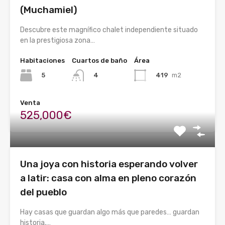
(Muchamiel)
Descubre este magnífico chalet independiente situado
en la prestigiosa zona…
Habitaciones
Cuartos de baño
Área
5
419
m2
4
Venta
525,000€
Una joya con historia esperando volver
a latir: casa con alma en pleno corazón
del pueblo
Hay casas que guardan algo más que paredes… guardan
historia.…