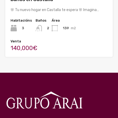
🌸 Tu nuevo hogar en Castalla te espera 🌸 Imagina…
Habitacións
Baños
Área
3
139
m2
2
Venta
140,000€