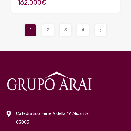
162,000€
1
2
3
4
Catedratico Ferre Vidella 19 Alicante
03005