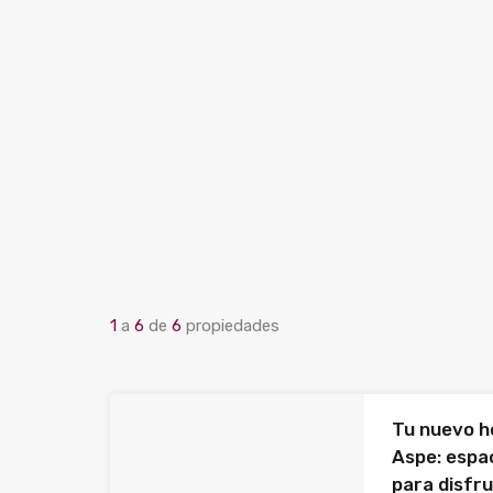
1
a
6
de
6
propiedades
Tu nuevo h
Aspe: espac
para disfr