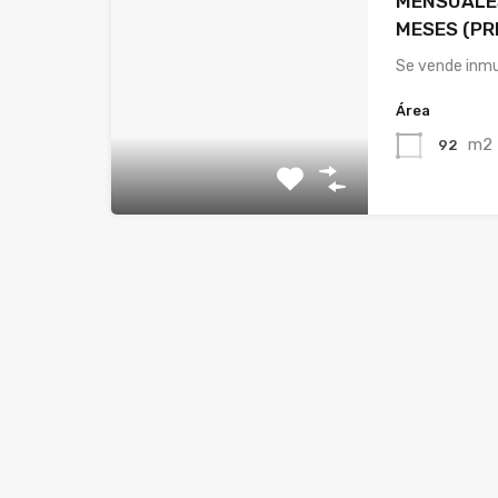
MENSUALES
MESES (PR
Se vende inmu
Área
m2
92