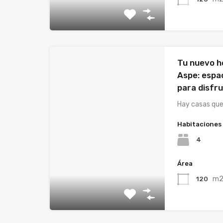
Tu nuevo h
Aspe: espac
para disfr
Hay casas qu
Habitaciones
4
Área
m
120