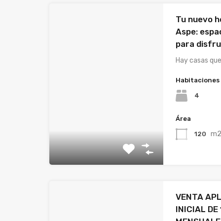
Tu nuevo h
Aspe: espac
para disfr
Hay casas qu
Habitaciones
4
Área
m
120
VENTA AP
INICIAL DE