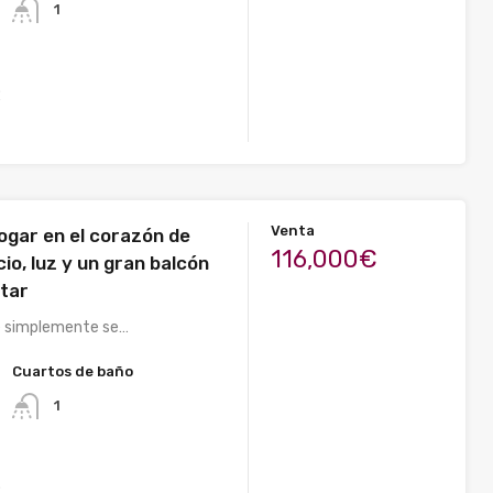
1
2
Venta
ogar en el corazón de
116,000€
io, luz y un gran balcón
utar
e simplemente se…
Cuartos de baño
1
2