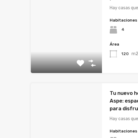
Hay casas qu
Habitaciones
4
Área
m
120
Tu nuevo h
Aspe: espac
para disfr
Hay casas qu
Habitaciones