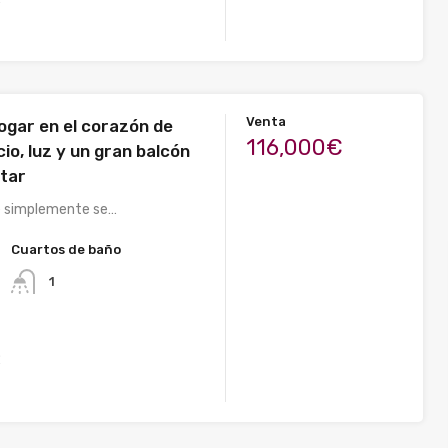
Venta
ogar en el corazón de
116,000€
io, luz y un gran balcón
utar
e simplemente se…
Cuartos de baño
1
2