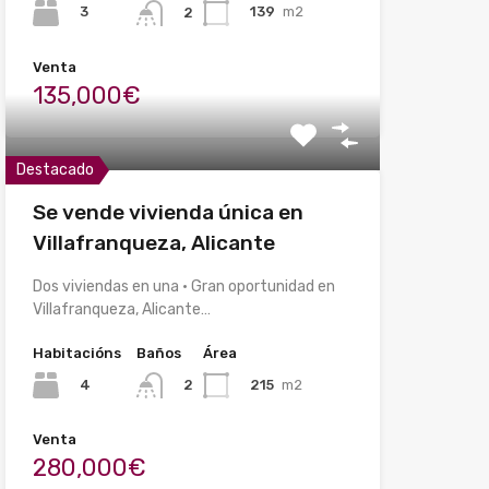
3
139
m2
2
Venta
135,000€
Destacado
Se vende vivienda única en
Villafranqueza, Alicante
Dos viviendas en una · Gran oportunidad en
Villafranqueza, Alicante…
Habitacións
Baños
Área
4
215
m2
2
Venta
280,000€