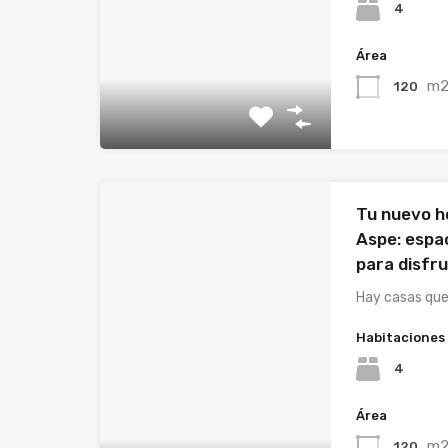
4
Área
m
120
Tu nuevo h
Aspe: espac
para disfr
Hay casas qu
Habitaciones
4
Área
m
120