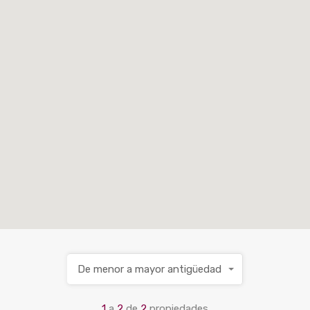
De menor a mayor antigüedad
1
a
2
de
2
propiedades