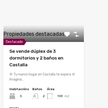
Propiedades destacadas
Destacado
Se vende dúplex de 3
dormitorios y 2 baños en
Castalla
🌸 Tu nuevo hogar en Castalla te espera 🌸
Imagina…
Habitacións
Baños
Área
3
139
m2
2