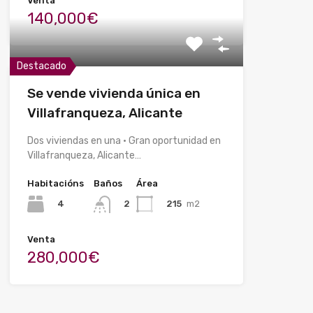
Venta
140,000€
Destacado
Se vende vivienda única en
Villafranqueza, Alicante
Dos viviendas en una · Gran oportunidad en
Villafranqueza, Alicante…
Habitacións
Baños
Área
4
215
m2
2
Venta
280,000€