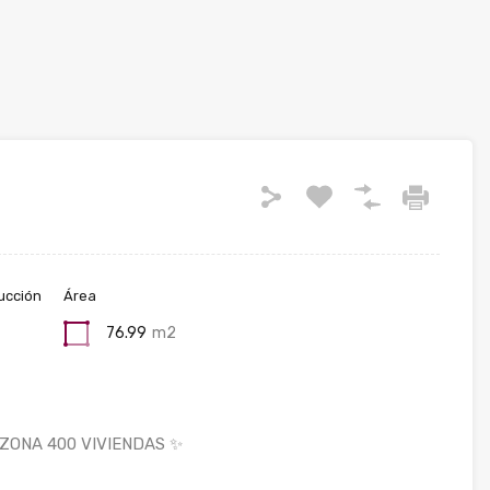
ucción
Área
76.99
m2
 ZONA 400 VIVIENDAS ✨