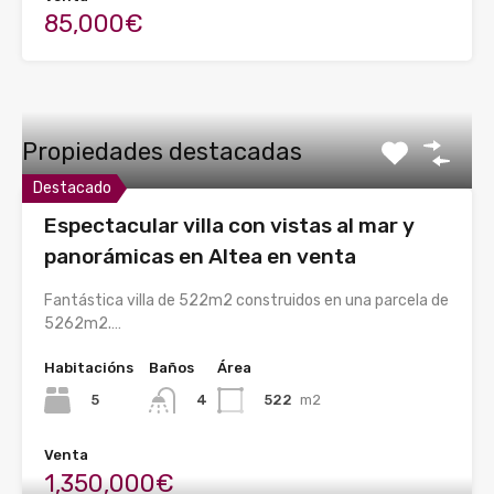
85,000€
Propiedades destacadas
Destacado
Espectacular villa con vistas al mar y
panorámicas en Altea en venta
Fantástica villa de 522m2 construidos en una parcela de
5262m2.…
Habitacións
Baños
Área
5
522
m2
4
Venta
1,350,000€