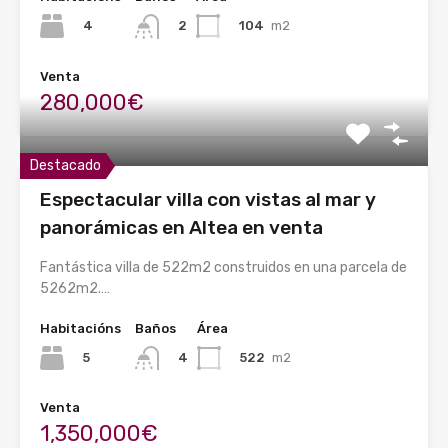
4
104
m2
2
Venta
280,000€
Destacado
Espectacular villa con vistas al mar y
panorámicas en Altea en venta
Fantástica villa de 522m2 construidos en una parcela de
5262m2.…
Habitacións
Baños
Área
5
522
m2
4
Venta
1,350,000€