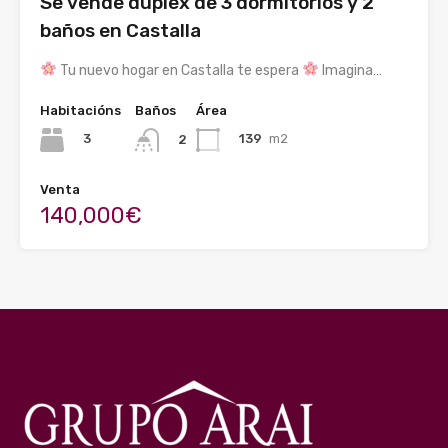
Se vende dúplex de 3 dormitorios y 2
baños en Castalla
Tu nuevo hogar en Castalla te espera
Imagina…
Habitacións
Baños
Área
3
139
m2
2
Venta
140,000€