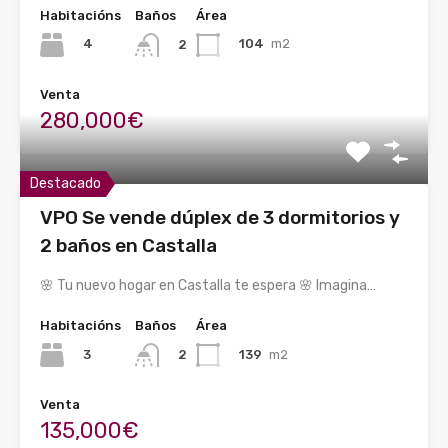
Habitacións
Baños
Área
4
104
m2
2
Venta
280,000€
Destacado
VPO Se vende dúplex de 3 dormitorios y
2 baños en Castalla
🌸 Tu nuevo hogar en Castalla te espera 🌸 Imagina…
Habitacións
Baños
Área
3
139
m2
2
Venta
135,000€