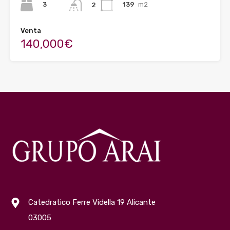
3
139
m2
2
Venta
140,000€
Catedratico Ferre Vidella 19 Alicante
03005