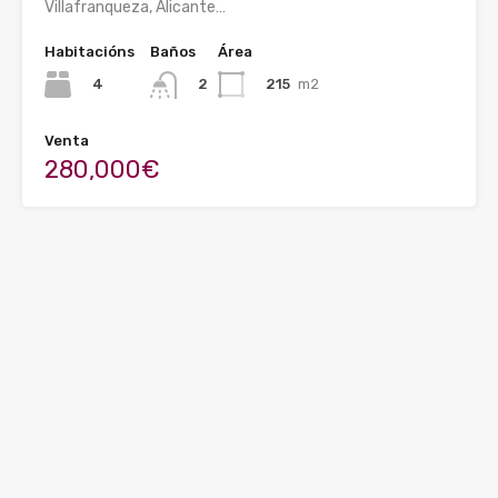
Villafranqueza, Alicante…
Habitacións
Baños
Área
4
215
m2
2
Venta
280,000€