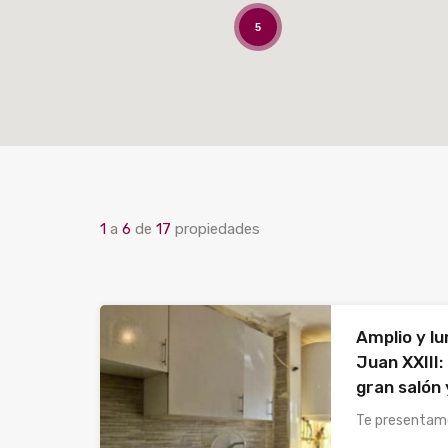
5
1
a
6
de
17
propiedades
Amplio y l
Juan XXIII:
gran salón
Te presentamo