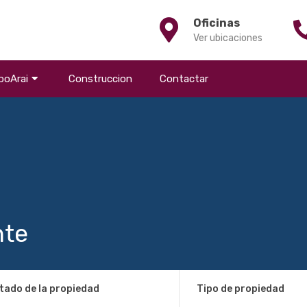
Oficinas
Ver ubicaciones
poArai
Construccion
Contactar
nte
tado de la propiedad
Tipo de propiedad