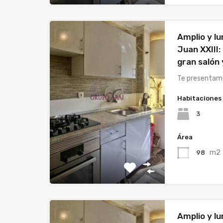
Amplio y l
Juan XXIII:
gran salón
Te presentamo
Habitaciones
3
Área
m2
98
Amplio y l