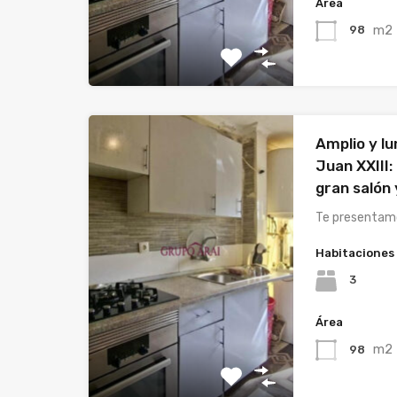
Área
m2
98
Amplio y l
Juan XXIII:
gran salón
Te presentamo
Habitaciones
3
Área
m2
98