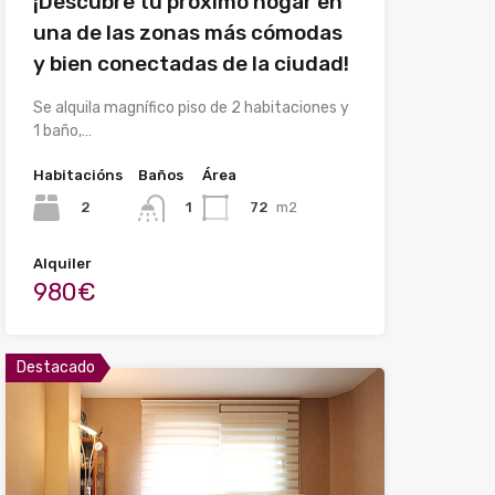
¡Descubre tu próximo hogar en
una de las zonas más cómodas
y bien conectadas de la ciudad!
Se alquila magnífico piso de 2 habitaciones y
1 baño,…
Habitacións
Baños
Área
2
72
m2
1
Alquiler
980€
Destacado